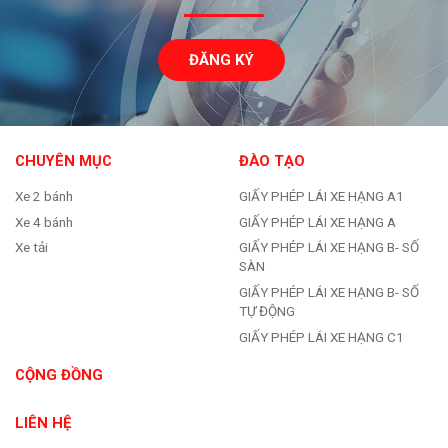
ĐĂNG KÝ
CHUYÊN MỤC
ĐÀO TẠO
Xe 2 bánh
GIẤY PHÉP LÁI XE HẠNG A1
Xe 4 bánh
GIẤY PHÉP LÁI XE HẠNG A
Xe tải
GIẤY PHÉP LÁI XE HẠNG B- SỐ
SÀN
GIẤY PHÉP LÁI XE HẠNG B- SỐ
TỰ ĐỘNG
GIẤY PHÉP LÁI XE HẠNG C1
CỘNG ĐỒNG
LIÊN HỆ