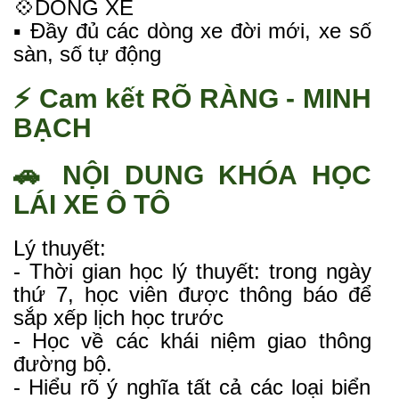
💠DÒNG XE
▪️ Đầy đủ các dòng xe đời mới, xe số
sàn, số tự động
⚡ Cam kết RÕ RÀNG - MINH
BẠCH
🚗 NỘI DUNG KHÓA HỌC
LÁI XE Ô TÔ
Lý thuyết:
- Thời gian học lý thuyết: trong ngày
thứ 7, học viên được thông báo để
sắp xếp lịch học trước
- Học về các khái niệm giao thông
đường bộ.
- Hiểu rõ ý nghĩa tất cả các loại biển