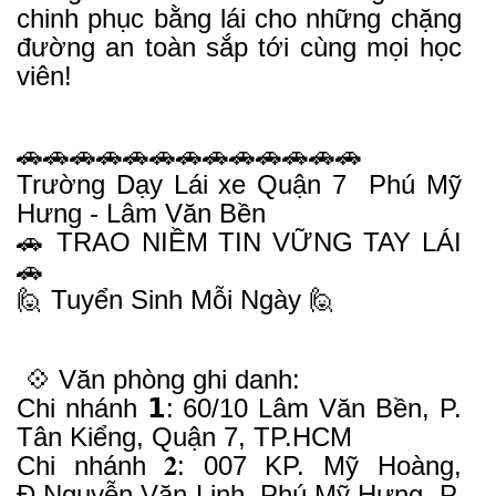
chinh phục bằng lái cho những chặng
đường an toàn sắp tới cùng mọi học
viên!
🚗🚗🚗🚗🚗🚗🚗🚗🚗🚗🚗🚗🚗
Trường Dạy Lái xe Quận 7 Phú Mỹ
Hưng - Lâm Văn Bền
🚗 TRAO NIỀM TIN VỮNG TAY LÁI
🚗
🙋 Tuyển Sinh Mỗi Ngày 🙋
💠 Văn phòng ghi danh:
Chi nhánh 𝟭: 60/10 Lâm Văn Bền, P.
Tân Kiểng, Quận 7, TP.HCM
Chi nhánh 𝟐: 007 KP. Mỹ Hoàng,
Đ.Nguyễn Văn Linh, Phú Mỹ Hưng, P.