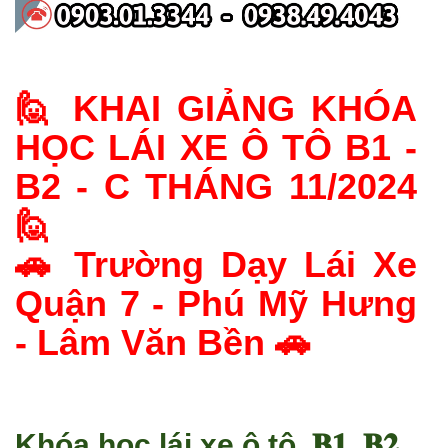
🙋 KHAI GIẢNG KHÓA
HỌC LÁI XE Ô TÔ B1 -
B2 - C THÁNG 11/2024
🙋
🚗 Trường Dạy Lái Xe
Quận 7 - Phú Mỹ Hưng
- Lâm Văn Bền 🚗
Khóa học lái xe ô tô 𝐁𝟏, 𝐁𝟐