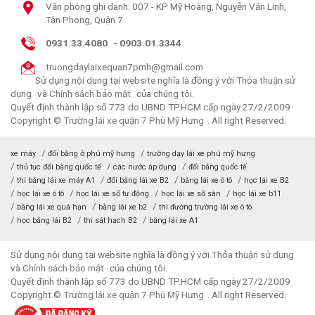
Văn phòng ghi danh: 007 - KP Mỹ Hoàng, Nguyễn Văn Linh,
Tân Phong, Quận 7
0931.33.4080
-
0903.01.3344
truongdaylaixequan7pmh@gmail.com
Sử dụng nội dung tại website nghĩa là đồng ý với
Thỏa thuận sử
dụng
và
Chính sách bảo mật
của chúng tôi.
Quyết định thành lập số 773 do UBND TP.HCM cấp ngày 27/2/2009
Copyright ©
Trường lái xe quận 7 Phú Mỹ Hưng
. All right Reserved.
xe máy
đổi bằng ở phú mỹ hưng
trường dạy lái xe phú mỹ hưng
thủ tục đổi bằng quốc tế
các nước áp dụng
đổi bằng quốc tế
thi bằng lái xe máy A1
đổi bằng lái xe B2
bằng lái xe ô tô
học lái xe B2
học lái xe ô tô
học lái xe số tự động
học lái xe số sàn
học lái xe b11
bằng lái xe quá hạn
bằng lái xe b2
thi đường trường lái xe ô tô
học bằng lái B2
thi sát hạch B2
bằng lái xe A1
Sử dụng nội dung tại website nghĩa là đồng ý với
Thỏa thuận sử dụng
và
Chính sách bảo mật
của chúng tôi.
Quyết định thành lập số 773 do UBND TP.HCM cấp ngày 27/2/2009
Copyright ©
Trường lái xe quận 7 Phú Mỹ Hưng
. All right Reserved.