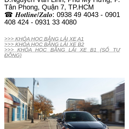
Tân Phong, Quận 7, TP.HCM
☎ 𝑯𝒐𝒕𝒍𝒊𝒏𝒆/𝒁𝒂𝒍𝒐: 0938 49 4043 - 0901
408 424 - 0931 33 4080
>>> KHÓA HỌC BẰNG LÁI XE A1
>>> KHÓA HỌC BẰNG LÁI XE B2
>>> KHÓA HỌC BẰNG LÁI XE B1 (SỐ TỰ
ĐỘNG)