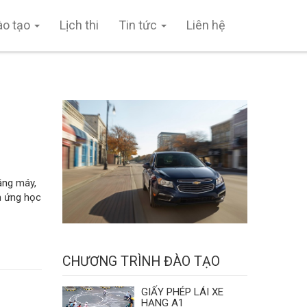
ào tạo
Lịch thi
Tin tức
Liên hệ
ằng máy,
ảm ứng học
CHƯƠNG TRÌNH ĐÀO TẠO
GIẤY PHÉP LÁI XE
HẠNG A1