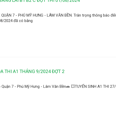
ẰNG LÁI B1 B2 C ĐỢT THI 01/08/2024
QUẬN 7 - PHÚ MỸ HƯNG - LÂM VĂN BỀN. Trân trọng thông báo đế
/08/2024 đã có bằng
A THI A1 THÁNG 9/2024 ĐỢT 2
Xe Quận 7 - Phú Mỹ Hưng - Lâm Văn Bền🚗 💥TUYỂN SINH A1 THI 27