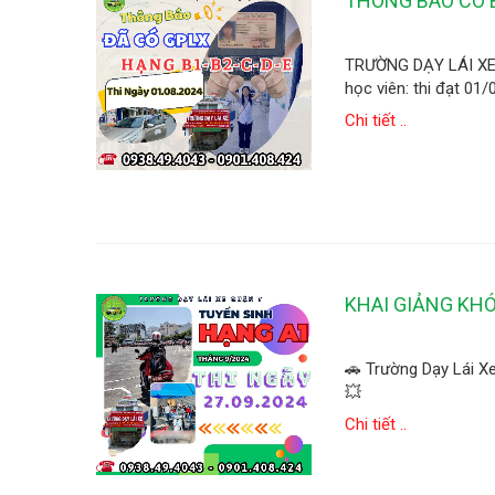
THÔNG BÁO CÓ B
TRƯỜNG DẠY LÁI XE 
học viên: thi đạt 01
Chi tiết ..
KHAI GIẢNG KHÓ
🚗 Trường Dạy Lái 
💥
Chi tiết ..