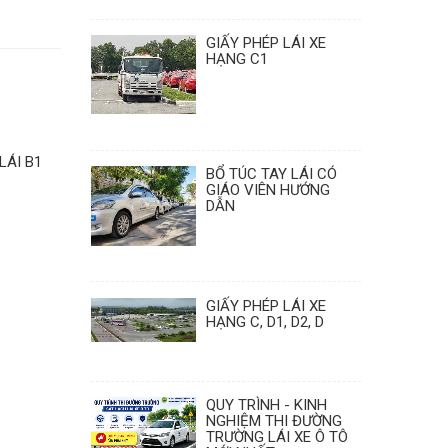
GIẤY PHÉP LÁI XE
HẠNG C1
LÁI B1
BỔ TÚC TAY LÁI CÓ
GIÁO VIÊN HƯỚNG
DẪN
GIẤY PHÉP LÁI XE
HẠNG C, D1, D2, D
QUY TRÌNH - KINH
NGHIỆM THI ĐƯỜNG
TRƯỜNG LÁI XE Ô TÔ