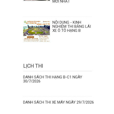
MỚI NHẤT
NỘI DUNG - KINH
NGHIỆM THI BẰNG LÁI
XE Ô TÔ HẠNG B
LỊCH THI
DANH SÁCH THI HẠNG B-C1 NGÀY
30/7/2026
DANH SÁCH THI XE MÁY NGÀY 29/7/2026