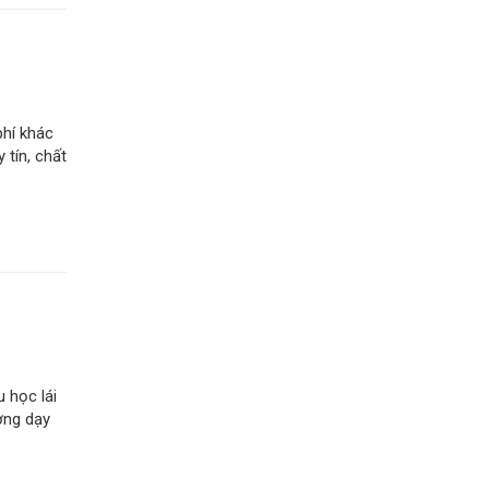
phí khác
 tín, chất
 học lái
ờng dạy