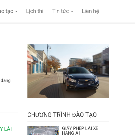
ào tạo
Lịch thi
Tin tức
Liên hệ
n đang
CHƯƠNG TRÌNH ĐÀO TẠO
GIẤY PHÉP LÁI XE
Y LÁI
HẠNG A1