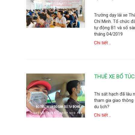
Trường dạy lái xe Th
Chí Minh. Tổ chức đà
tự động B1 và số sàn 
tháng 04/2019
Chi tiết ..
THUÊ XE BỔ TÚC 
Thi sát hạch đã lâu 
tham gia giao thông 
du lịch?
Chi tiết ..