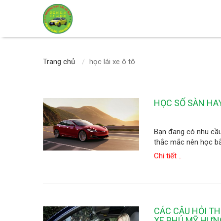
Trang chủ
học lái xe ô tô
HỌC SỐ SÀN HA
Bạn đang có nhu cầu
thắc mắc nên học bằn
Chi tiết ..
CÁC CÂU HỎI TH
XE PHÚ MỸ HƯN