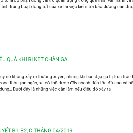
ô tô là bộ phận đóng vai trò quan trọng trong quá trình vận hành và
tình trạng hoạt động tốt của xe thì việc kiểm tra bảo dưỡng cần đư
IỆU QUẢ KHI BỊ KẸT CHÂN GA
tuy nó không xảy ra thường xuyên, nhưng khi bàn đạp ga bị trục trặc t
Trong thời gian ngắn, xe có thể được đẩy nhanh đến tốc độ cao và h
ụng... Dưới đây là những việc cần làm nếu điều đó xảy ra.
YẾT B1, B2, C THÁNG 04/2019