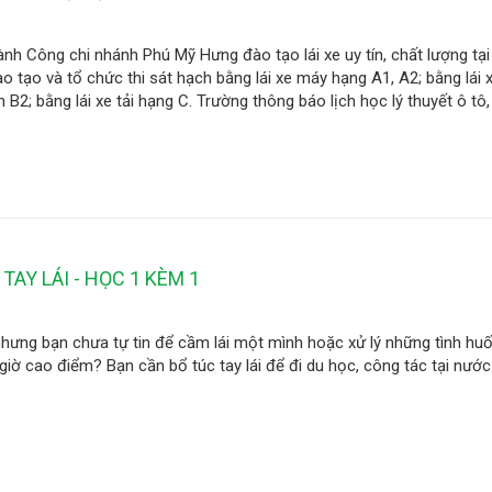
ành Công chi nhánh Phú Mỹ Hưng đào tạo lái xe uy tín, chất lượng tạ
o tạo và tổ chức thi sát hạch bằng lái xe máy hạng A1, A2; bằng lái 
B2; bằng lái xe tải hạng C. Trường thông báo lịch học lý thuyết ô tô, 
TAY LÁI - HỌC 1 KÈM 1
nhưng bạn chưa tự tin để cầm lái một mình hoặc xử lý những tình huố
giờ cao điểm? Bạn cần bổ túc tay lái để đi du học, công tác tại nước