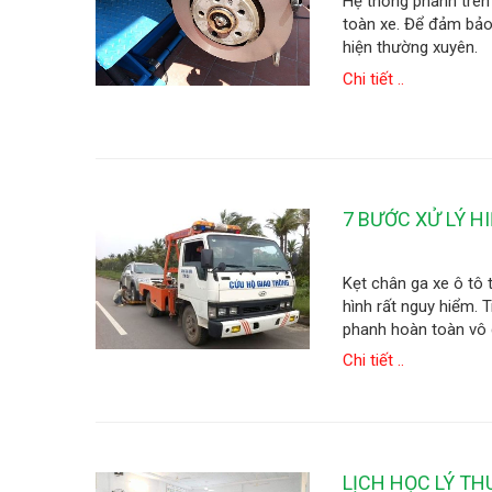
Hệ thống phanh trên 
toàn xe. Để đảm bảo 
hiện thường xuyên.
Chi tiết ..
7 BƯỚC XỬ LÝ H
Kẹt chân ga xe ô tô 
hình rất nguy hiểm. 
phanh hoàn toàn vô d
Chi tiết ..
LỊCH HỌC LÝ THU