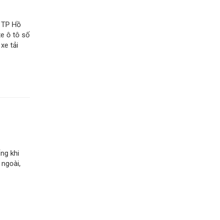
i TP Hồ
xe ô tô số
xe tải
ng khi
 ngoài,