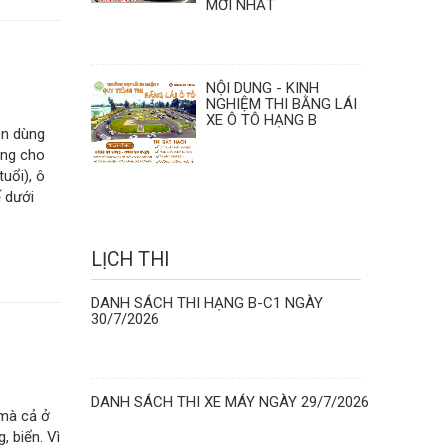
MỚI NHẤT
NỘI DUNG - KINH
NGHIỆM THI BẰNG LÁI
XE Ô TÔ HẠNG B
ên dùng
ùng cho
uổi), ô
ế dưới
LỊCH THI
DANH SÁCH THI HẠNG B-C1 NGÀY
30/7/2026
DANH SÁCH THI XE MÁY NGÀY 29/7/2026
 mà cả ở
, biển. Vì