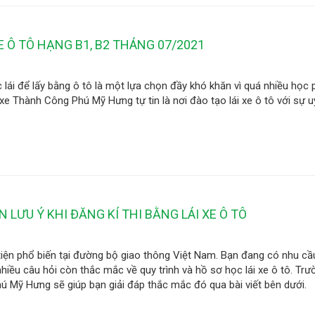
E Ô TÔ HẠNG B1, B2 THÁNG 07/2021
lái để lấy bằng ô tô là một lựa chọn đầy khó khăn vì quá nhiều học 
xe Thành Công Phú Mỹ Hưng tự tin là nơi đào tạo lái xe ô tô với sự uy
 LƯU Ý KHI ĐĂNG KÍ THI BẰNG LÁI XE Ô TÔ
iện phổ biến tại đường bộ giao thông Việt Nam. Bạn đang có nhu cầu
iều câu hỏi còn thắc mắc về quy trình và hồ sơ học lái xe ô tô. Trư
ú Mỹ Hưng sẽ giúp bạn giải đáp thắc mắc đó qua bài viết bên dưới.