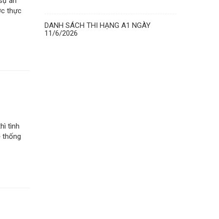
 sự an
ợc thực
DANH SÁCH THI HẠNG A1 NGÀY
11/6/2026
hì tình
ệ thống