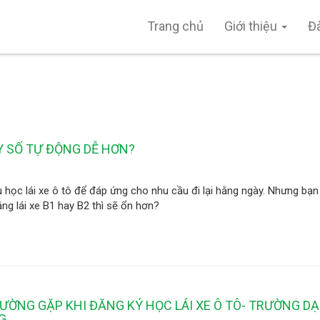
Trang chủ
Giới thiệu
Đ
Y SỐ TỰ ĐỘNG DỄ HƠN?
 học lái xe ô tô để đáp ứng cho nhu cầu đi lại hằng ngày. Nhưng bạ
g lái xe B1 hay B2 thì sẽ ổn hơn?
ƯỜNG GẶP KHI ĐĂNG KÝ HỌC LÁI XE Ô TÔ- TRƯỜNG DẠ
G