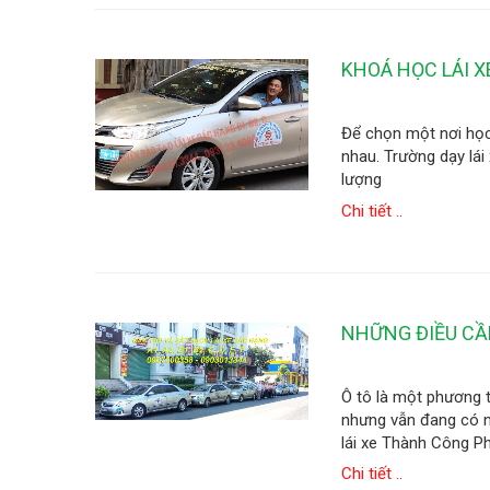
KHOÁ HỌC LÁI X
Để chọn một nơi học 
nhau. Trường dạy lái 
lượng
Chi tiết ..
NHỮNG ĐIỀU CẦN
Ô tô là một phương t
nhưng vẫn đang có nh
lái xe Thành Công Ph
Chi tiết ..