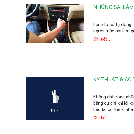
NHỮNG SAI LẦM 
Lái ô tô số tự động 
người mắc sai lầm gâ
Chi tiết ..
KỸ THUẬT GIAO T
Không chỉ trong nhữn
bằng cử chỉ khi lái x
bác tài có thể xi nh
Chi tiết ..