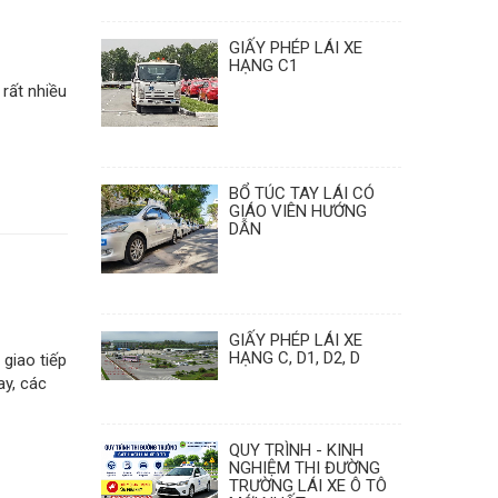
GIẤY PHÉP LÁI XE
HẠNG C1
rất nhiều
BỔ TÚC TAY LÁI CÓ
GIÁO VIÊN HƯỚNG
DẪN
GIẤY PHÉP LÁI XE
HẠNG C, D1, D2, D
giao tiếp
ay, các
QUY TRÌNH - KINH
NGHIỆM THI ĐƯỜNG
TRƯỜNG LÁI XE Ô TÔ