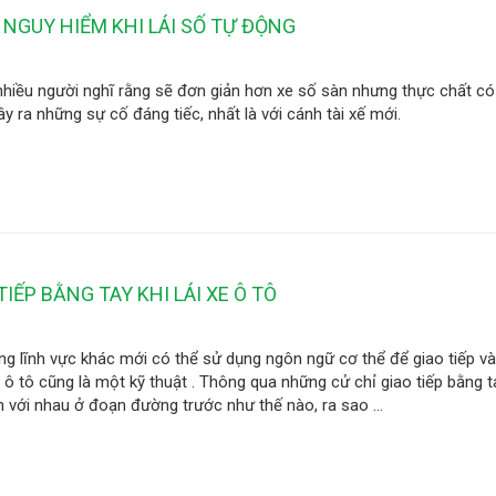
NGUY HIỂM KHI LÁI SỐ TỰ ĐỘNG
nhiều người nghĩ rằng sẽ đơn giản hơn xe số sàn nhưng thực chất có 
y ra những sự cố đáng tiếc, nhất là với cánh tài xế mới.
IẾP BẰNG TAY KHI LÁI XE Ô TÔ
g lĩnh vực khác mới có thể sử dụng ngôn ngữ cơ thể để giao tiếp và 
e ô tô cũng là một kỹ thuật . Thông qua những cử chỉ giao tiếp bằng t
an với nhau ở đoạn đường trước như thế nào, ra sao ...