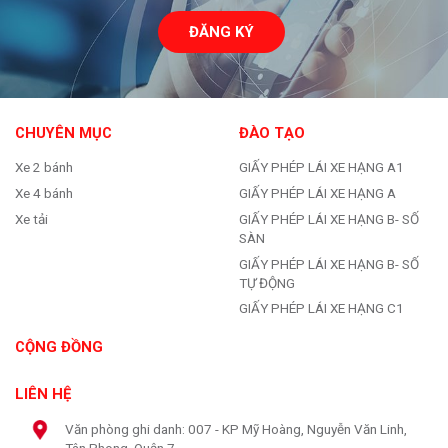
ĐĂNG KÝ
CHUYÊN MỤC
ĐÀO TẠO
Xe 2 bánh
GIẤY PHÉP LÁI XE HẠNG A1
Xe 4 bánh
GIẤY PHÉP LÁI XE HẠNG A
Xe tải
GIẤY PHÉP LÁI XE HẠNG B- SỐ
SÀN
GIẤY PHÉP LÁI XE HẠNG B- SỐ
TỰ ĐỘNG
GIẤY PHÉP LÁI XE HẠNG C1
CỘNG ĐỒNG
LIÊN HỆ
Văn phòng ghi danh: 007 - KP Mỹ Hoàng, Nguyễn Văn Linh,
Tân Phong, Quận 7