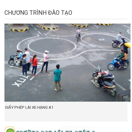
CHƯƠNG TRÌNH ĐÀO TẠO
GIẤY PHÉP LÁI XE HẠNG A1