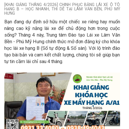
[KHAI GIẢNG THÁNG 4/2026] CHINH PHỤC BẰNG LÁI XE Ô TÔ
HẠNG B – HỌC NHANH, THI DỄ TẠI LÂM VĂN BỀN, PHÚ MỸ
HƯNG
Bạn đang dự định sở hữu một chiếc xe riêng hay muốn
nâng cao kỹ năng lái xe để chủ động hơn trong cuộc
sống? Tháng 4 này, Trung tâm Đào tạo Lái xe Lâm Văn
Bền - Phú Mỹ Hưng chính thức mở đơn đăng ký cho khóa
học lái xe hạng B (Số tự động & Số sàn). Với lộ trình đào
tạo bài bản và cam kết chất lượng, chúng tôi sẽ giúp bạn
tự tin cầm lái chỉ sau 4 tháng.