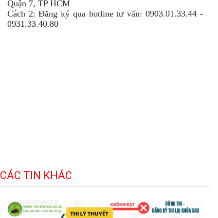
Quận 7, TP HCM
Cách 2: Đăng ký qua hotline tư vấn: 0903.01.33.44 -
0931.33.40.80
Từ khoá liên quan:
Học bằng lái xe B2;
học lái xe ô tô;
hoc lai xe o to;
học lái xe số sàn;
học lái xe B1;
thi bằng lái B1;
CÁC TIN KHÁC