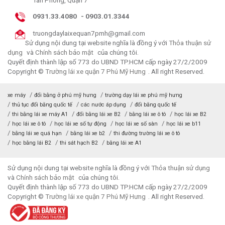
0931.33.4080
-
0903.01.3344
truongdaylaixequan7pmh@gmail.com
Sử dụng nội dung tại website nghĩa là đồng ý với
Thỏa thuận sử
dụng
và
Chính sách bảo mật
của chúng tôi.
Quyết định thành lập số 773 do UBND TP.HCM cấp ngày 27/2/2009
Copyright ©
Trường lái xe quận 7 Phú Mỹ Hưng
. All right Reserved.
xe máy
đổi bằng ở phú mỹ hưng
trường dạy lái xe phú mỹ hưng
thủ tục đổi bằng quốc tế
các nước áp dụng
đổi bằng quốc tế
thi bằng lái xe máy A1
đổi bằng lái xe B2
bằng lái xe ô tô
học lái xe B2
học lái xe ô tô
học lái xe số tự động
học lái xe số sàn
học lái xe b11
bằng lái xe quá hạn
bằng lái xe b2
thi đường trường lái xe ô tô
học bằng lái B2
thi sát hạch B2
bằng lái xe A1
Sử dụng nội dung tại website nghĩa là đồng ý với
Thỏa thuận sử dụng
và
Chính sách bảo mật
của chúng tôi.
Quyết định thành lập số 773 do UBND TP.HCM cấp ngày 27/2/2009
Copyright ©
Trường lái xe quận 7 Phú Mỹ Hưng
. All right Reserved.