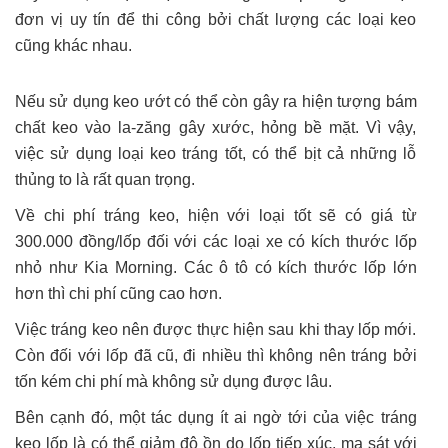
đơn vị uy tín để thi công bởi chất lượng các loại keo
cũng khác nhau.
Nếu sử dụng keo ướt có thể còn gây ra hiện tượng bám
chất keo vào la-zăng gây xước, hỏng bề mặt. Vì vậy,
việc sử dụng loại keo tráng tốt, có thể bịt cả những lỗ
thủng to là rất quan trọng.
Về chi phí tráng keo, hiện với loại tốt sẽ có giá từ
300.000 đồng/lốp đối với các loại xe có kích thước lốp
nhỏ như Kia Morning. Các ô tô có kích thước lốp lớn
hơn thì chi phí cũng cao hơn.
Việc tráng keo nên được thực hiện sau khi thay lốp mới.
Còn đối với lốp đã cũ, đi nhiều thì không nên tráng bởi
tốn kém chi phí mà không sử dụng được lâu.
Bên cạnh đó, một tác dụng ít ai ngờ tới của việc tráng
keo lốp là có thể giảm độ ồn do lốp tiếp xúc, ma sát với