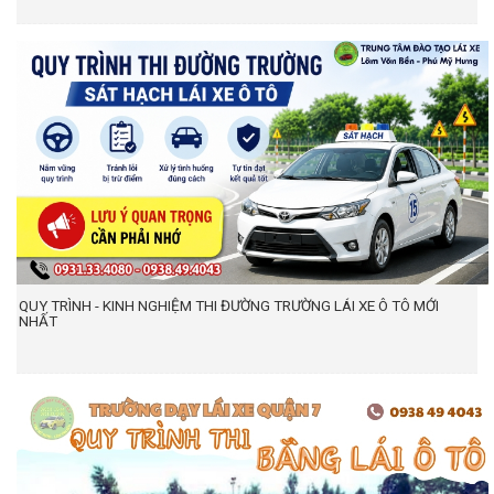
QUY TRÌNH - KINH NGHIỆM THI ĐƯỜNG TRƯỜNG LÁI XE Ô TÔ MỚI
NHẤT