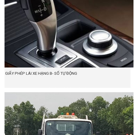
GIẤY PHÉP LÁI XE HẠNG B- SỐ TỰ ĐỘNG