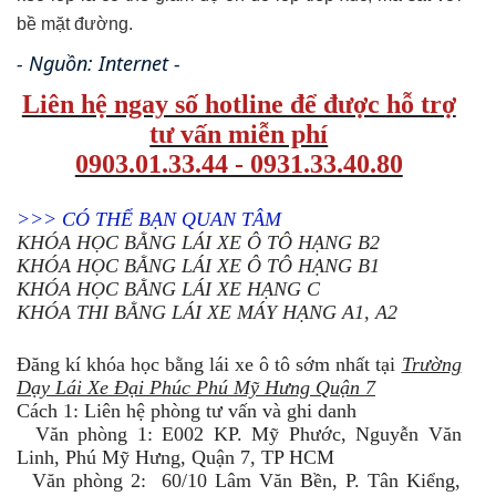
bề mặt đường.
- Nguồn: Internet -
Liên hệ ngay số hotline để được hỗ trợ
tư vấn miễn phí
0903.01.33.44 - 0931.33.40.80
>>> CÓ THỂ BẠN QUAN TÂM
KHÓA HỌC BẰNG LÁI XE Ô TÔ HẠNG B2
KHÓA HỌC BẰNG LÁI XE Ô TÔ HẠNG B1
KHÓA HỌC BẰNG LÁI XE HẠNG C
KHÓA THI BẰNG LÁI XE MÁY HẠNG A1, A2
Đăng kí khóa học bằng lái xe ô tô sớm nhất tại
Trường
Dạy Lái Xe Đại Phúc Phú Mỹ Hưng Quận 7
Cách 1: Liên hệ phòng tư vấn và ghi danh
Văn phòng 1: E002 KP. Mỹ Phước, Nguyễn Văn
Linh, Phú Mỹ Hưng, Quận 7, TP HCM
Văn phòng 2: 60/10 Lâm Văn Bền, P. Tân Kiểng,