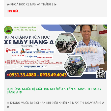
🛵 KHOÁ HỌC XE MÁY A1 THÁNG 8🛵
Chi tiết ..
☀️ KHÔNG MUỐN BỊ GIỚI HẠN KHI ĐIỀU KHIỂN XE MÁY? THI NGAY
BẰNG A 🌟
☀️ KHÔNG MUỐN BỊ GIỚI HẠN KHI ĐIỀU KHIỂN XE MÁY? THI NGAY BẰNG A
🌟