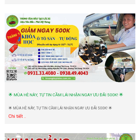
🌟 MÙA HÈ NÀY, TỰ TIN CẦM LÁI NHẬN NGAY ƯU ĐÃI 500K! 🌟
🌟 MÙA HÈ NÀY, TỰ TIN CẦM LÁI NHẬN NGAY ƯU ĐÃI 500K! 🌟
Chi tiết ..