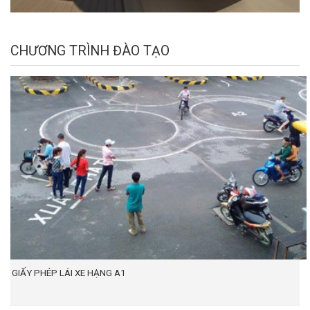
CHƯƠNG TRÌNH ĐÀO TẠO
GIẤY PHÉP LÁI XE HẠNG A1