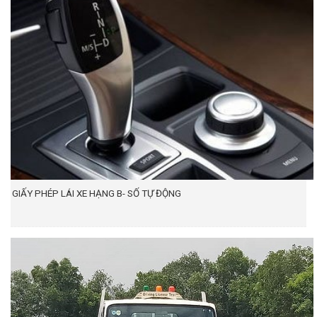
GIẤY PHÉP LÁI XE HẠNG B- SỐ TỰ ĐỘNG