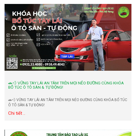
🚗💨 VỮNG TAY LÁI AN TÂM TRÊN MỌI NẺO ĐƯỜNG CÙNG KHÓA
BỔ TÚC Ô TÔ SÀN & TỰ ĐỘNG!
🚗💨 VỮNG TAY LÁI AN TÂM TRÊN MỌI NẺO ĐƯỜNG CÙNG KHÓA BỔ TÚC
Ô TÔ SÀN & TỰ ĐỘNG!
Chi tiết ..