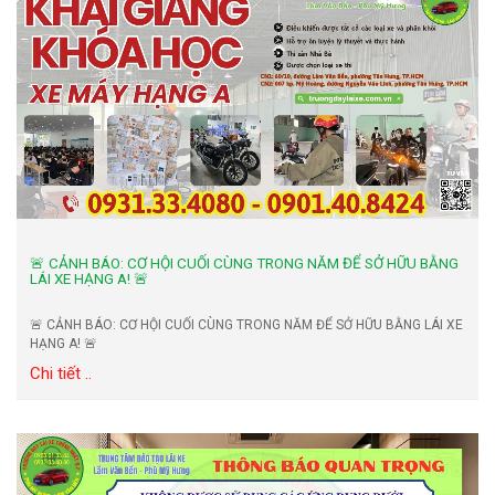
🚨 CẢNH BÁO: CƠ HỘI CUỐI CÙNG TRONG NĂM ĐỂ SỞ HỮU BẰNG
LÁI XE HẠNG A! 🚨
🚨 CẢNH BÁO: CƠ HỘI CUỐI CÙNG TRONG NĂM ĐỂ SỞ HỮU BẰNG LÁI XE
HẠNG A! 🚨
Chi tiết ..