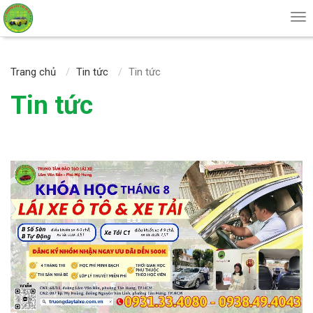
Tog
nav
Trang chủ
Tin tức
Tin tức
Tin tức