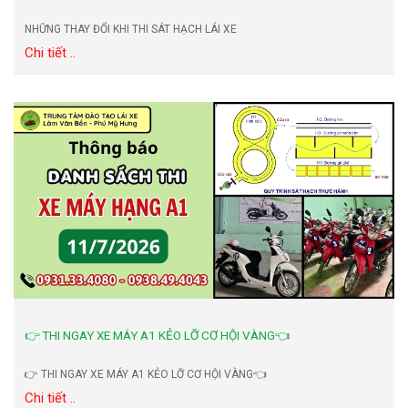
NHỮNG THAY ĐỔI KHI THI SÁT HẠCH LÁI XE
Chi tiết ..
👉 THI NGAY XE MÁY A1 KẺO LỠ CƠ HỘI VÀNG👈
👉 THI NGAY XE MÁY A1 KẺO LỠ CƠ HỘI VÀNG👈
Chi tiết ..