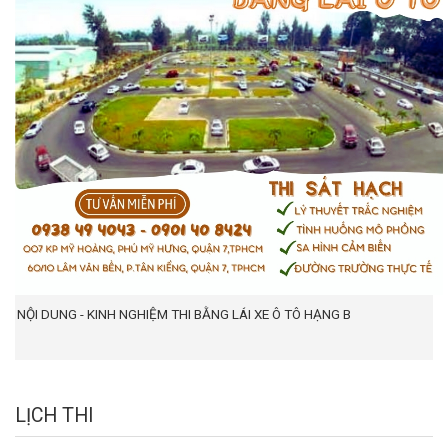
NỘI DUNG - KINH NGHIỆM THI BẰNG LÁI XE Ô TÔ HẠNG B
LỊCH THI