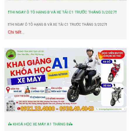
❗️THI NGAY Ô TÔ HẠNG B VÀ XE TẢI C1 TRƯỚC THÁNG 3/2027❗️
❗️THI NGAY Ô TÔ HẠNG B VÀ XE TẢI C1 TRƯỚC THÁNG 3/2027❗️
Chi tiết ..
🛵 KHOÁ HỌC XE MÁY A1 THÁNG 8🛵