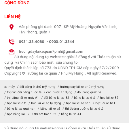
CỘNG ĐỒNG
LIÊN HỆ
Văn phòng ghi danh: 007 - KP Mỹ Hoàng, Nguyễn Văn Linh,
Tân Phong, Quận 7
0931.33.4080
-
0903.01.3344
truongdaylaixequan7pmh@gmail.com
Sử dụng nội dung tại website nghĩa là đồng ý với
Thỏa thuận sử
dụng
và
Chính sách bảo mật
của chúng tôi.
Quyết định thành lập số 773 do UBND TP.HCM cấp ngày 27/2/2009
Copyright ©
Trường lái xe quận 7 Phú Mỹ Hưng
. All right Reserved.
xe máy
đổi bằng ở phú mỹ hưng
trường dạy lái xe phú mỹ hưng
thủ tục đổi bằng quốc tế
các nước áp dụng
đổi bằng quốc tế
thi bằng lái xe máy A1
đổi bằng lái xe B2
bằng lái xe ô tô
học lái xe B2
học lái xe ô tô
học lái xe số tự động
học lái xe số sàn
học lái xe b11
bằng lái xe quá hạn
bằng lái xe b2
thi đường trường lái xe ô tô
học bằng lái B2
thi sát hạch B2
bằng lái xe A1
Sử dụng nội dung tại website nghĩa là đồng ý với
Thỏa thuận sử dụng