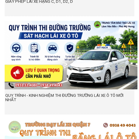
GIẤY PHÉP LÁI XE HẠNG C, D1, D2, D
QUY TRÌNH - KINH NGHIỆM THI ĐƯỜNG TRƯỜNG LÁI XE Ô TÔ MỚI
NHẤT