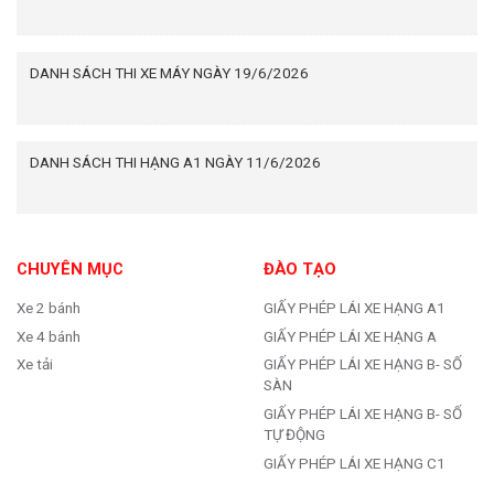
DANH SÁCH THI XE MÁY NGÀY 19/6/2026
DANH SÁCH THI HẠNG A1 NGÀY 11/6/2026
CHUYÊN MỤC
ĐÀO TẠO
Xe 2 bánh
GIẤY PHÉP LÁI XE HẠNG A1
Xe 4 bánh
GIẤY PHÉP LÁI XE HẠNG A
Xe tải
GIẤY PHÉP LÁI XE HẠNG B- SỐ
SÀN
GIẤY PHÉP LÁI XE HẠNG B- SỐ
TỰ ĐỘNG
GIẤY PHÉP LÁI XE HẠNG C1