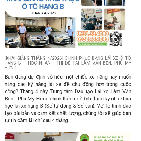
[KHAI GIẢNG THÁNG 4/2026] CHINH PHỤC BẰNG LÁI XE Ô TÔ
HẠNG B – HỌC NHANH, THI DỄ TẠI LÂM VĂN BỀN, PHÚ MỸ
HƯNG
Bạn đang dự định sở hữu một chiếc xe riêng hay muốn
nâng cao kỹ năng lái xe để chủ động hơn trong cuộc
sống? Tháng 4 này, Trung tâm Đào tạo Lái xe Lâm Văn
Bền - Phú Mỹ Hưng chính thức mở đơn đăng ký cho khóa
học lái xe hạng B (Số tự động & Số sàn). Với lộ trình đào
tạo bài bản và cam kết chất lượng, chúng tôi sẽ giúp bạn
tự tin cầm lái chỉ sau 4 tháng.