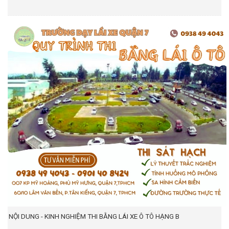
NỘI DUNG - KINH NGHIỆM THI BẰNG LÁI XE Ô TÔ HẠNG B