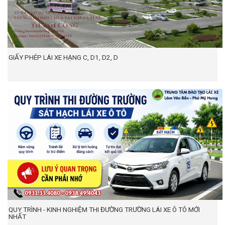
GIẤY PHÉP LÁI XE HẠNG C, D1, D2, D
QUY TRÌNH - KINH NGHIỆM THI ĐƯỜNG TRƯỜNG LÁI XE Ô TÔ MỚI
NHẤT