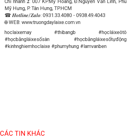
Chi nhánh 𝟐: 007 KP.Mỹ Hoàng, Đ.Nguyễn Văn Linh, Phú
Mỹ Hưng, P. Tân Hưng, TP.HCM
☎ 𝑯𝒐𝒕𝒍𝒊𝒏𝒆/𝒁𝒂𝒍𝒐: 0931.33.4080 - 0938.49.4043
🌐 WEB: www.truongdaylaixe.com.vn
hoclaixemay #thibangb #họcláixeôtô
#họcbằngláixesốsàn #họcbằngláixesốtựđộng
#kinhnghiemhoclaixe #phumyhung #lamvanben
bằng ô tô: học lái xe ô tô ; thi bằng lái ô tô ; thi bằng B ;
học lái xe quận 7 ; học lái xe quận 5 ; học lái xe nhà bè ;
học lái xe bình chánh ; học lái xe quận 10; học lái xe quận
8
bằng xe máy: học lái xe máy ; thi bằng lái xe máy; thi
bằng A1; thi bằng A ; học lái xe quận 7 ; học lái xe quận 5
; học lái xe nhà bè ; học lái xe bình chánh ; học lái xe quận
10 ; học lái xe quận 8
CÁC TIN KHÁC