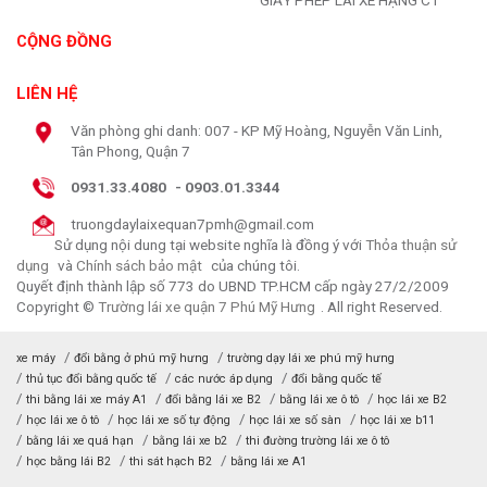
GIẤY PHÉP LÁI XE HẠNG C1
CỘNG ĐỒNG
LIÊN HỆ
Văn phòng ghi danh: 007 - KP Mỹ Hoàng, Nguyễn Văn Linh,
Tân Phong, Quận 7
0931.33.4080
-
0903.01.3344
truongdaylaixequan7pmh@gmail.com
Sử dụng nội dung tại website nghĩa là đồng ý với
Thỏa thuận sử
dụng
và
Chính sách bảo mật
của chúng tôi.
Quyết định thành lập số 773 do UBND TP.HCM cấp ngày 27/2/2009
Copyright ©
Trường lái xe quận 7 Phú Mỹ Hưng
. All right Reserved.
xe máy
đổi bằng ở phú mỹ hưng
trường dạy lái xe phú mỹ hưng
thủ tục đổi bằng quốc tế
các nước áp dụng
đổi bằng quốc tế
thi bằng lái xe máy A1
đổi bằng lái xe B2
bằng lái xe ô tô
học lái xe B2
học lái xe ô tô
học lái xe số tự động
học lái xe số sàn
học lái xe b11
bằng lái xe quá hạn
bằng lái xe b2
thi đường trường lái xe ô tô
học bằng lái B2
thi sát hạch B2
bằng lái xe A1