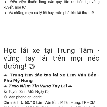
🔹 Đến việc thuộc lòng các quy tắc ưu tiên tại vòng
xuyến, ngã tư.
🔹 Và những mẹo xử lý lỗi hay mắc phải khi lái thực tế.
Học lái xe tại Trung Tâm -
vững tay lái trên mọi nẻo
đường! 🤝
🚗 𝗧𝗿𝘂𝗻𝗴 𝘁𝐚̂𝗺 đ𝗮̀𝗼 𝘁𝗮̣𝗼 𝗹𝗮́𝗶 𝘅𝗲 𝗟𝐚̂𝗺 𝗩𝗮̆𝗻 𝗕𝗲̂̀𝗻 -
𝗣𝗵𝘂́ 𝗠𝘆̃ 𝗛𝘂̛𝗻𝗴
🚗 𝙏𝙧𝙖𝙤 𝙉𝙞𝒆̂̀𝙢 𝙏𝙞𝙣 𝙑𝒖̛̃𝙣𝙜 𝙏𝙖𝙮 𝙇𝒂́𝙞 🚗
🙋 Tuyển Sinh Mỗi Ngày 🙋
💠 Văn phòng ghi danh:
Chi nhánh 𝟭: 60/10 Lâm Văn Bền, P. Tân Hưng, TP.HCM