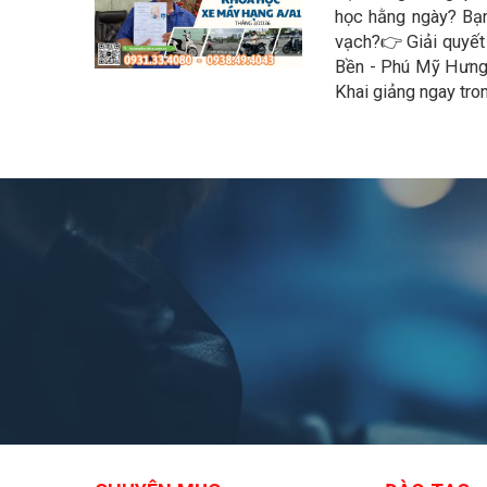
học hằng ngày? Bạn
vạch? ​👉 Giải quyế
Bền - Phú Mỹ Hưng 
Khai giảng ngay tr