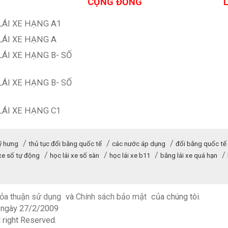
CỘNG ĐỒNG
LÁI XE HẠNG A1
LÁI XE HẠNG A
LÁI XE HẠNG B- SỐ
LÁI XE HẠNG B- SỐ
LÁI XE HẠNG C1
ỹ hưng
thủ tục đổi bằng quốc tế
các nước áp dụng
đổi bằng quốc tế
 xe số tự động
học lái xe số sàn
học lái xe b11
bằng lái xe quá hạn
ỏa thuận sử dụng
và
Chính sách bảo mật
của chúng tôi.
p ngày 27/2/2009
ll right Reserved.