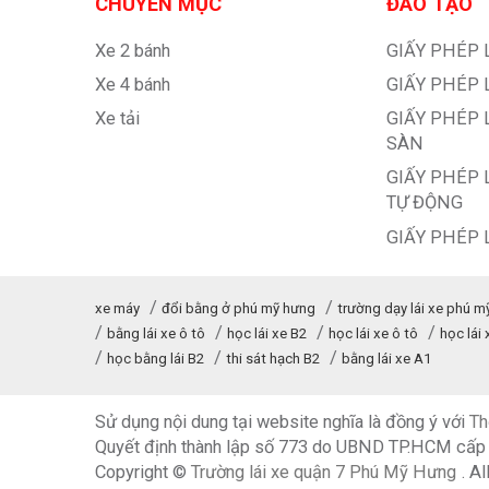
CHUYÊN MỤC
ĐÀO TẠO
Xe 2 bánh
GIẤY PHÉP 
Xe 4 bánh
GIẤY PHÉP 
Xe tải
GIẤY PHÉP 
SÀN
GIẤY PHÉP 
TỰ ĐỘNG
GIẤY PHÉP 
xe máy
đổi bằng ở phú mỹ hưng
trường dạy lái xe phú m
bằng lái xe ô tô
học lái xe B2
học lái xe ô tô
học lái
học bằng lái B2
thi sát hạch B2
bằng lái xe A1
Sử dụng nội dung tại website nghĩa là đồng ý với
Th
Quyết định thành lập số 773 do UBND TP.HCM cấ
Copyright ©
Trường lái xe quận 7 Phú Mỹ Hưng
. A