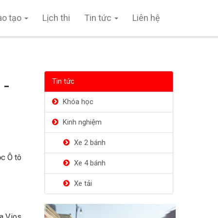
ào tạo
Lịch thi
Tin tức
Liên hệ
 -
Tin tức
Khóa học
Kinh nghiệm
Xe 2 bánh
c Ô tô
Xe 4 bánh
Xe tải
ta Vios