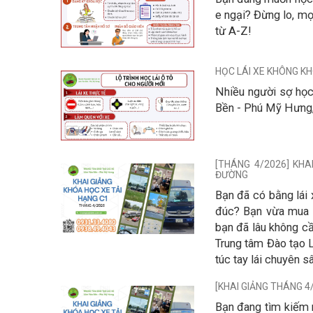
e ngại? Đừng lo, m
từ A-Z!
HỌC LÁI XE KHÔNG KHÓ
Nhiều người sợ học 
Bền - Phú Mỹ Hưng,
[THÁNG 4/2026] KHA
ĐƯỜNG
Bạn đã có bằng lái 
đúc? Bạn vừa mua x
bạn đã lâu không cầ
Trung tâm Đào tạo 
túc tay lái chuyên s
[KHAI GIẢNG THÁNG 4
Bạn đang tìm kiếm 