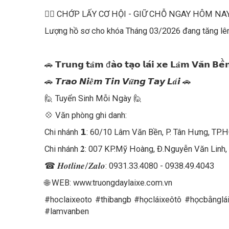
🏃‍♂️ CHỚP LẤY CƠ HỘI - GIỮ CHỖ NGAY HÔM NA
Lượng hồ sơ cho khóa Tháng 03/2026 đang tăng lên 
🚗 𝗧𝗿𝘂𝗻𝗴 𝘁𝐚̂𝗺 đ𝗮̀𝗼 𝘁𝗮̣𝗼 𝗹𝗮́𝗶 𝘅𝗲 𝗟𝐚̂𝗺 𝗩𝗮̆𝗻 𝗕𝗲̂̀
🚗 𝙏𝙧𝙖𝙤 𝙉𝙞𝒆̂̀𝙢 𝙏𝙞𝙣 𝙑𝒖̛̃𝙣𝙜 𝙏𝙖𝙮 𝙇𝒂́𝙞 🚗
🙋 Tuyển Sinh Mỗi Ngày 🙋
💠 Văn phòng ghi danh:
Chi nhánh 𝟭: 60/10 Lâm Văn Bền, P. Tân Hưng, TP
Chi nhánh 𝟐: 007 KP.Mỹ Hoàng, Đ.Nguyễn Văn Linh
☎ 𝑯𝒐𝒕𝒍𝒊𝒏𝒆/𝒁𝒂𝒍𝒐: 0931.33.4080 - 0938.49.4043
🌐 WEB: www.truongdaylaixe.com.vn
#hoclaixeoto #thibangb #họcláixeôtô #họcbằngl
#lamvanben