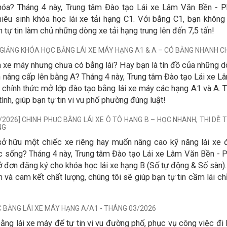
 hóa? Tháng 4 này, Trung tâm Đào tạo Lái xe Lâm Văn Bền - 
êu sinh khóa học lái xe tải hạng C1. Với bằng C1, bạn không 
tự tin làm chủ những dòng xe tải hạng trung lên đến 7,5 tấn!
I GIẢNG KHÓA HỌC BẰNG LÁI XE MÁY HẠNG A1 & A – CÓ BẰNG NHANH 
 xe máy nhưng chưa có bằng lái? Hay bạn là tín đồ của những 
n nâng cấp lên bằng A? Tháng 4 này, Trung tâm Đào tạo Lái xe 
chính thức mở lớp đào tạo bằng lái xe máy các hạng A1 và A. T
tình, giúp bạn tự tin vi vu phố phường đúng luật!
/2026] CHINH PHỤC BẰNG LÁI XE Ô TÔ HẠNG B – HỌC NHANH, THI DỄ 
NG
ở hữu một chiếc xe riêng hay muốn nâng cao kỹ năng lái xe 
c sống? Tháng 4 này, Trung tâm Đào tạo Lái xe Lâm Văn Bền - 
đơn đăng ký cho khóa học lái xe hạng B (Số tự động & Số sàn).
n và cam kết chất lượng, chúng tôi sẽ giúp bạn tự tin cầm lái ch
 BẰNG LÁI XE MÁY HẠNG A/A1 - THÁNG 03/2026
ằng lái xe máy để tự tin vi vu đường phố, phục vụ công việc đi 