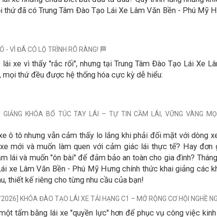
ọi thứ đã có Trung Tâm Đào Tạo Lái Xe Lâm Văn Bền - Phú Mỹ H
 - VÌ ĐÃ CÓ LỘ TRÌNH RÕ RÀNG! 🏁
lái xe vì thấy "rắc rối", nhưng tại Trung Tâm Đào Tạo Lái Xe 
 mọi thứ đều được hệ thống hóa cực kỳ dễ hiểu:
I GIẢNG KHÓA BỔ TÚC TAY LÁI – TỰ TIN CẦM LÁI, VỮNG VÀNG MỌ
xe ô tô nhưng vẫn cảm thấy lo lắng khi phải đối mặt với dòng 
e mới và muốn làm quen với cảm giác lái thực tế? Hay đơn g
m lái và muốn "ôn bài" để đảm bảo an toàn cho gia đình? Tháng
Lái xe Lâm Văn Bền - Phú Mỹ Hưng chính thức khai giảng các k
âu, thiết kế riêng cho từng nhu cầu của bạn!
/2026] KHÓA ĐÀO TẠO LÁI XE TẢI HẠNG C1 – MỞ RỘNG CƠ HỘI NGHỀ N
một tấm bằng lái xe "quyền lực" hơn để phục vụ công việc kinh