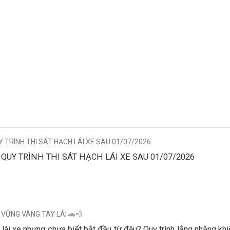
ng B ; học lái xe quận 7 ; học lái xe quận 5 ; học lái xe nhà bè ; học
i bằng A1; thi bằng A ; học lái xe quận 7 ; học lái xe quận 5 ; học
học lái xe quận 8
 TRÌNH THI SÁT HẠCH LÁI XE SAU 01/07/2026
QUY TRÌNH THI SÁT HẠCH LÁI XE SAU 01/07/2026
- VỮNG VÀNG TAY LÁI 🚗💨
ái xe nhưng chưa biết bắt đầu từ đâu? Quy trình lằng nhằng kh