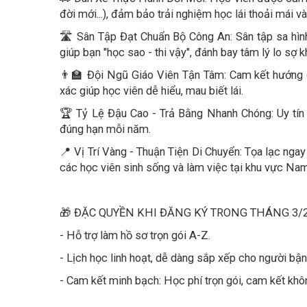
đời mới...), đảm bảo trải nghiệm học lái thoải mái và
🛣️ Sân Tập Đạt Chuẩn Bộ Công An: Sân tập sa hình
giúp bạn "học sao - thi vậy", đánh bay tâm lý lo sợ kh
👨‍🏫 Đội Ngũ Giáo Viên Tận Tâm: Cam kết hướng 
xác giúp học viên dễ hiểu, mau biết lái.
🏆 Tỷ Lệ Đậu Cao - Trả Bằng Nhanh Chóng: Uy tín
đúng hạn mỗi năm.
📍 Vị Trí Vàng - Thuận Tiện Di Chuyển: Tọa lạc ng
các học viên sinh sống và làm việc tại khu vực Na
🎁 ĐẶC QUYỀN KHI ĐĂNG KÝ TRONG THÁNG 3/2
- Hỗ trợ làm hồ sơ trọn gói A-Z.
- Lịch học linh hoạt, dễ dàng sắp xếp cho người bận
- Cam kết minh bạch: Học phí trọn gói, cam kết khôn