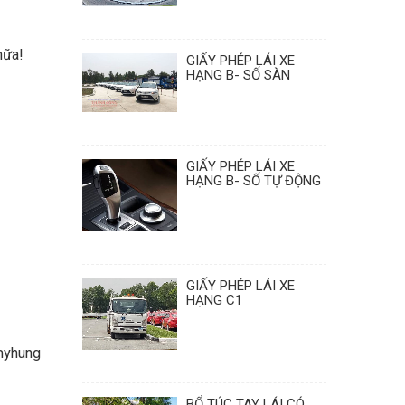
nữa!
GIẤY PHÉP LÁI XE
HẠNG B- SỐ SÀN
GIẤY PHÉP LÁI XE
HẠNG B- SỐ TỰ ĐỘNG
GIẤY PHÉP LÁI XE
HẠNG C1
myhung
BỔ TÚC TAY LÁI CÓ