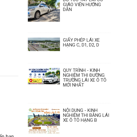
GIÁO VIÊN HƯỚNG
 lái xe
DẪN
 lái xe
GIẤY PHÉP LÁI XE
HẠNG C, D1, D2, D
QUY TRÌNH - KINH
NGHIỆM THI ĐƯỜNG
TRƯỜNG LÁI XE Ô TÔ
MỚI NHẤT
NỘI DUNG - KINH
NGHIỆM THI BẰNG LÁI
XE Ô TÔ HẠNG B
iến bạn