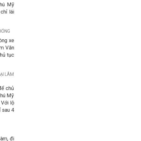
Phú Mỹ
chỉ lái
CHÓNG
dòng xe
Lâm Văn
hủ tục
TẠI LÂM
để chủ
Phú Mỹ
 Với lộ
ỉ sau 4
làm, đi