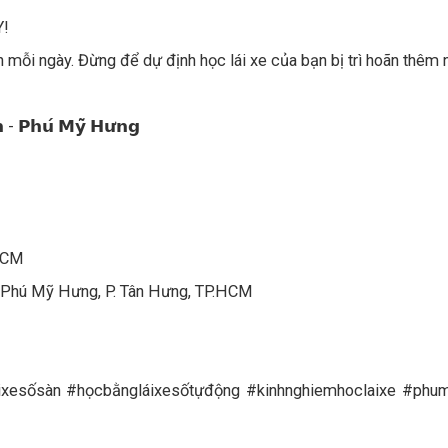
Y!
mỗi ngày. Đừng để dự định học lái xe của bạn bị trì hoãn thêm 
𝗻 - 𝗣𝗵𝘂́ 𝗠𝘆̃ 𝗛𝘂̛𝗻𝗴
.HCM
, Phú Mỹ Hưng, P. Tân Hưng, TP.HCM
áixesốsàn #họcbằngláixesốtựđộng #kinhnghiemhoclaixe #phu