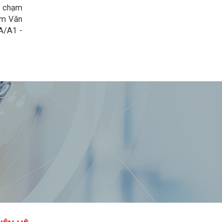
ị chạm
Lâm Văn
A/A1 -