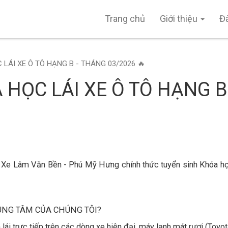
Trang chủ
Giới thiệu
Đ
 LÁI XE Ô TÔ HẠNG B - THÁNG 03/2026 🔥
 HỌC LÁI XE Ô TÔ HẠNG B
i Xe Lâm Văn Bền - Phú Mỹ Hưng chính thức tuyển sinh Khóa họ
RUNG TÂM CỦA CHÚNG TÔI?
i trực tiếp trên các dòng xe hiện đại, máy lạnh mát rượi (Toyo