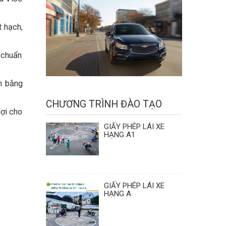
t hạch,
 chuẩn
n bằng
CHƯƠNG TRÌNH ĐÀO TẠO
lợi cho
GIẤY PHÉP LÁI XE
HẠNG A1
GIẤY PHÉP LÁI XE
HẠNG A