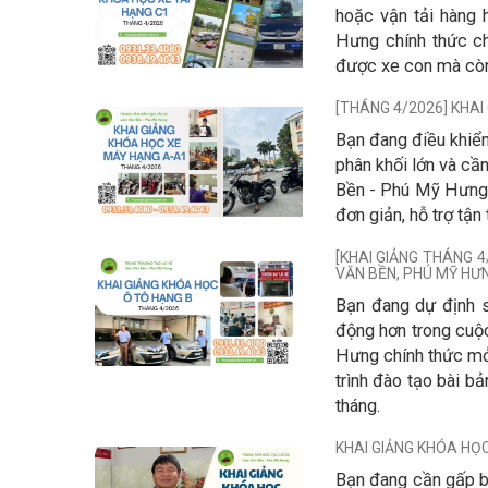
hoặc vận tải hàng
Hưng chính thức chi
được xe con mà còn 
[THÁNG 4/2026] KHA
Bạn đang điều khiển
phân khối lớn và cầ
Bền - Phú Mỹ Hưng 
đơn giản, hỗ trợ tận 
[KHAI GIẢNG THÁNG 4
VĂN BỀN, PHÚ MỸ HƯ
Bạn đang dự định s
động hơn trong cuộ
Hưng chính thức mở 
trình đào tạo bài bả
tháng.
KHAI GIẢNG KHÓA HỌC
​Bạn đang cần gấp b