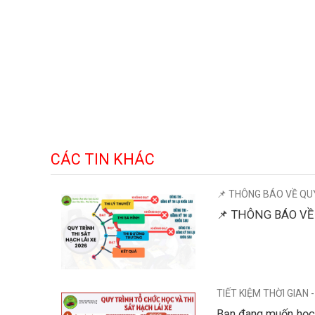
bằng ô tô: học lái xe ô tô ; thi bằng lái ô tô ; thi bằ
bình chánh ; học lái xe quận 10; học lái xe quận 8
bằng xe máy: học lái xe máy ; thi bằng lái xe máy; th
nhà bè ; học lái xe bình chánh ; học lái xe quận 10 ; 
CÁC TIN KHÁC
📌 THÔNG BÁO VỀ QUY
📌 THÔNG BÁO VỀ 
TIẾT KIỆM THỜI GIAN 
Bạn đang muốn học l