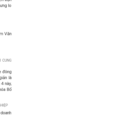
ưng lo
Lâm Văn
I CUNG
xe đông
iản là
 4 này,
hóa Bổ
GHIỆP
 doanh